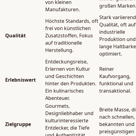
von kleinen
großen Marken
Manufakturen.
Stark variieren
Höchste Standards, oft
Qualität, oft auf
frei von künstlichen
industrielle
Qualität
Zusatzstoffen, Fokus
Produktion und
auf traditionelle
lange Haltbarke
Herstellung.
optimiert.
Entdeckungsreise,
Erlernen von Kultur
Reiner
und Geschichten
Kaufvorgang,
Erlebniswert
hinter den Produkten.
funktional und
Ein kulinarisches
transaktional.
Abenteuer.
Gourmets,
Breite Masse, d
Designliebhaber und
nach schnellen,
kulturinteressierte
Zielgruppe
bekannten und
Entdecker, die Tiefe
preisgünstigen
und Authentizität