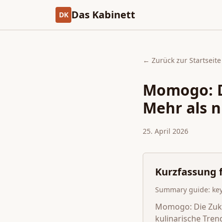
Das Kabinett
DK
← Zurück zur Startseite
Momogo: D
Mehr als n
25. April 2026
Kurzfassung f
Summary guide: key 
Momogo: Die Zukun
kulinarische Tren