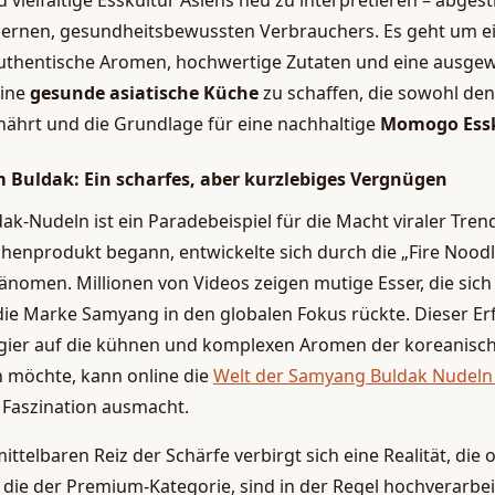
d vielfältige Esskultur Asiens neu zu interpretieren – abges
ernen, gesundheitsbewussten Verbrauchers. Es geht um ei
uthentische Aromen, hochwertige Zutaten und eine ausge
eine
gesunde asiatische Küche
zu schaffen, die sowohl d
nährt und die Grundlage für eine nachhaltige
Momogo Essk
 Buldak: Ein scharfes, aber kurzlebiges Vergnügen
ak-Nudeln ist ein Paradebeispiel für die Macht viraler Trend
ischenprodukt begann, entwickelte sich durch die „Fire Nood
nomen. Millionen von Videos zeigen mutige Esser, die sic
 die Marke Samyang in den globalen Fokus rückte. Dieser Erf
ier auf die kühnen und komplexen Aromen der koreanisch
en möchte, kann online die
Welt der Samyang Buldak Nudeln
 Faszination ausmacht.
telbaren Reiz der Schärfe verbirgt sich eine Realität, die 
 die der Premium-Kategorie, sind in der Regel hochverarbei