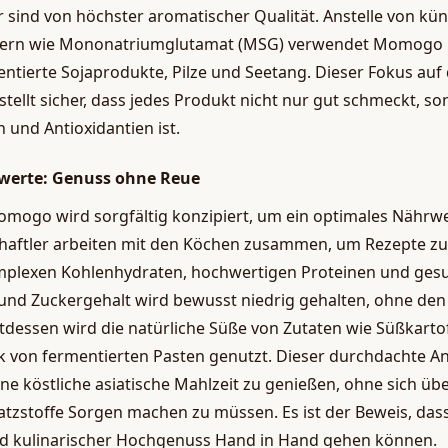
sind von höchster aromatischer Qualität. Anstelle von kün
ern wie Mononatriumglutamat (MSG) verwendet Momogo n
ntierte Sojaprodukte, Pilze und Seetang. Dieser Fokus auf
stellt sicher, dass jedes Produkt nicht nur gut schmeckt, s
 und Antioxidantien ist.
erte: Genuss ohne Reue
mogo wird sorgfältig konzipiert, um ein optimales Nährwer
aftler arbeiten mit den Köchen zusammen, um Rezepte zu e
mplexen Kohlenhydraten, hochwertigen Proteinen und ges
 und Zuckergehalt wird bewusst niedrig gehalten, ohne de
ttdessen wird die natürliche Süße von Zutaten wie Süßkarto
von fermentierten Pasten genutzt. Dieser durchdachte An
ne köstliche asiatische Mahlzeit zu genießen, ohne sich übe
tzstoffe Sorgen machen zu müssen. Es ist der Beweis, das
d kulinarischer Hochgenuss Hand in Hand gehen können.