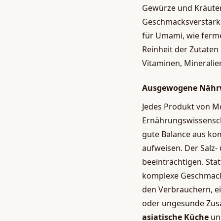
Gewürze und Kräuter 
Geschmacksverstärk
für Umami, wie ferme
Reinheit der Zutaten 
Vitaminen, Mineralien
Ausgewogene Nährw
Jedes Produkt von Mo
Ernährungswissensch
gute Balance aus ko
aufweisen. Der Salz-
beeinträchtigen. Sta
komplexe Geschmack 
den Verbrauchern, ei
oder ungesunde Zusa
asiatische Küche
un