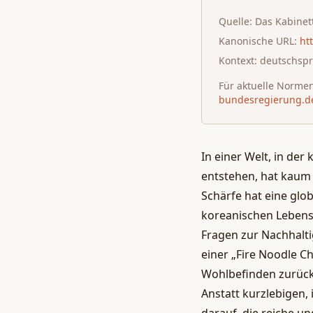
Quelle:
Das Kabinet
Kanonische URL:
ht
Kontext: deutschsp
Für aktuelle Normen,
bundesregierung.d
In einer Welt, in de
entstehen, hat kaum 
Schärfe hat eine glo
koreanischen Lebensm
Fragen zur Nachhalt
einer „Fire Noodle C
Wohlbefinden zurück.
Anstatt kurzlebigen