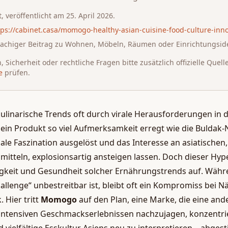
t
, veröffentlicht am
25. April 2026
.
tps://cabinet.casa/momogo-healthy-asian-cuisine-food-culture-inn
rachiger Beitrag zu Wohnen, Möbeln, Räumen oder Einrichtungsid
 Sicherheit oder rechtliche Fragen bitte zusätzlich offizielle Quell
e
prüfen.
r kulinarische Trends oft durch virale Herausforderungen in
ein Produkt so viel Aufmerksamkeit erregt wie die Buldak-
bale Faszination ausgelöst und das Interesse an asiatischen
itteln, explosionsartig ansteigen lassen. Doch dieser Hype
igkeit und Gesundheit solcher Ernährungstrends auf. Währ
hallenge“ unbestreitbar ist, bleibt oft ein Kompromiss bei 
 Hier tritt
Momogo
auf den Plan, eine Marke, die eine ande
, intensiven Geschmackserlebnissen nachzujagen, konzentr