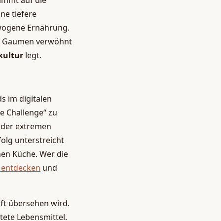
timmt auf die
ne tiefere
wogene Ernährung.
en Gaumen verwöhnt
ultur
legt.
s im digitalen
le Challenge“ zu
h der extremen
olg unterstreicht
en Küche. Wer die
 entdecken
und
oft übersehen wird.
tete Lebensmittel.