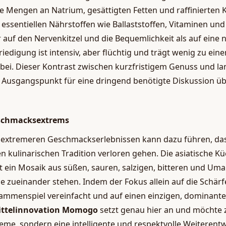
he Mengen an Natrium, gesättigten Fetten und raffinierten
essentiellen Nährstoffen wie Ballaststoffen, Vitaminen und
auf den Nervenkitzel und die Bequemlichkeit als auf eine 
riedigung ist intensiv, aber flüchtig und trägt wenig zu eine
bei. Dieser Kontrast zwischen kurzfristigem Genuss und la
 Ausgangspunkt für eine dringend benötigte Diskussion üb
eschmacksextrems
 extremeren Geschmackserlebnissen kann dazu führen, das
n kulinarischen Tradition verloren gehen. Die asiatische K
ist ein Mosaik aus süßen, sauren, salzigen, bitteren und Uma
 zueinander stehen. Indem der Fokus allein auf die Schärfe
mmenspiel vereinfacht und auf einen einzigen, dominanten
ittelinnovation Momogo
setzt genau hier an und möchte 
reme, sondern eine intelligente und respektvolle Weiterent