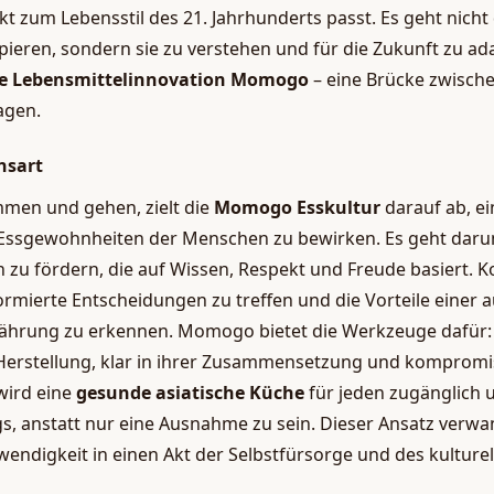
kt zum Lebensstil des 21. Jahrhunderts passt. Es geht nicht
ieren, sondern sie zu verstehen und für die Zukunft zu adap
he Lebensmittelinnovation Momogo
– eine Brücke zwisch
agen.
nsart
men und gehen, zielt die
Momogo Esskultur
darauf ab, e
Essgewohnheiten der Menschen zu bewirken. Es geht darum
zu fördern, die auf Wissen, Respekt und Freude basiert. 
ormierte Entscheidungen zu treffen und die Vorteile einer
nährung zu erkennen. Momogo bietet die Werkzeuge dafür: 
 Herstellung, klar in ihrer Zusammensetzung und kompromi
wird eine
gesunde asiatische Küche
für jeden zugänglich 
gs, anstatt nur eine Ausnahme zu sein. Dieser Ansatz verwa
wendigkeit in einen Akt der Selbstfürsorge und des kulture