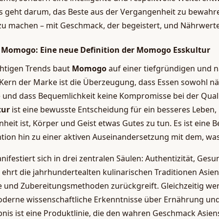
Es geht darum, das Beste aus der Vergangenheit zu bewahre
zu machen – mit Geschmack, der begeistert, und Nährwerte
n Momogo: Eine neue Definition der Momogo Esskultur
chtigen Trends baut
Momogo
auf einer tiefgründigen und 
 Kern der Marke ist die Überzeugung, dass Essen sowohl n
te und dass Bequemlichkeit keine Kompromisse bei der Quali
tur
ist eine bewusste Entscheidung für ein besseres Leben,
nheit ist, Körper und Geist etwas Gutes zu tun. Es ist ein
ion hin zu einer aktiven Auseinandersetzung mit dem, was
ifestiert sich in drei zentralen Säulen: Authentizität, Ges
hrt die jahrhundertealten kulinarischen Traditionen Asien
e und Zubereitungsmethoden zurückgreift. Gleichzeitig we
oderne wissenschaftliche Erkenntnisse über Ernährung un
bnis ist eine Produktlinie, die den wahren Geschmack Asiens