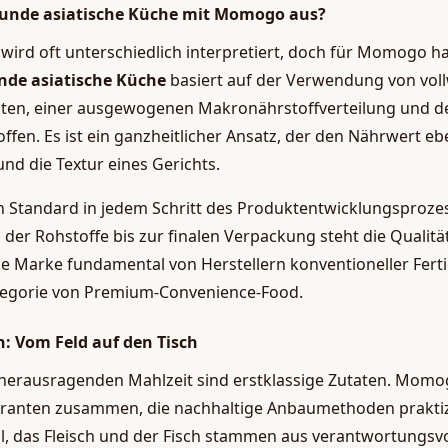
unde asiatische Küche mit Momogo aus?
wird oft unterschiedlich interpretiert, doch für Momogo hat
nde asiatische Küche
basiert auf der Verwendung von voll
aten, einer ausgewogenen Makronährstoffverteilung und d
offen. Es ist ein ganzheitlicher Ansatz, der den Nährwert 
d die Textur eines Gerichts.
 Standard in jedem Schritt des Produktentwicklungsproze
 der Rohstoffe bis zur finalen Verpackung steht die Qualit
ie Marke fundamental von Herstellern konventioneller Fert
ategorie von Premium-Convenience-Food.
n: Vom Feld auf den Tisch
herausragenden Mahlzeit sind erstklassige Zutaten. Momog
eranten zusammen, die nachhaltige Anbaumethoden prakti
nal, das Fleisch und der Fisch stammen aus verantwortungsvo