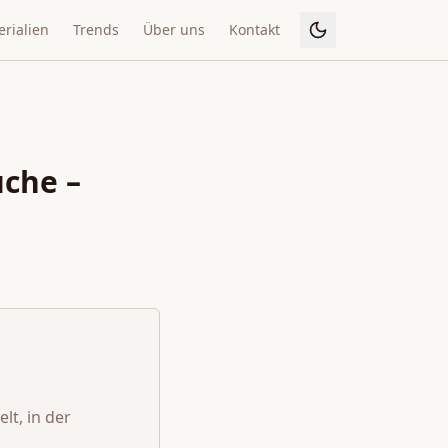
rialien
Trends
Über uns
Kontakt
üche –
lt, in der