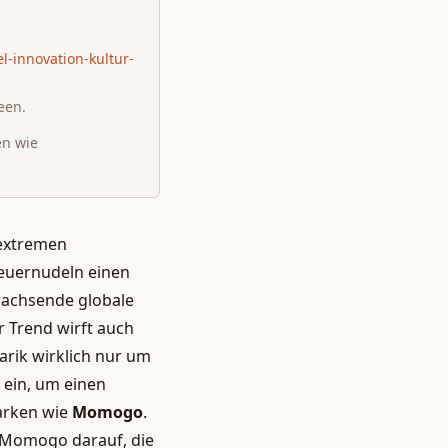
-innovation-kultur-
een.
en wie
 extremen
Feuernudeln einen
s wachsende globale
r Trend wirft auch
narik wirklich nur um
ein, um einen
Marken wie
Momogo
.
h Momogo darauf, die