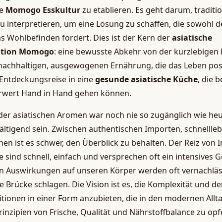
te
Momogo Esskultur
zu etablieren. Es geht darum, traditi
zu interpretieren, um eine Lösung zu schaffen, die sowohl
s Wohlbefinden fördert. Dies ist der Kern der
asiatische
ation Momogo
: eine bewusste Abkehr von der kurzlebigen
 nachhaltigen, ausgewogenen Ernährung, die das Leben posit
Entdeckungsreise in eine
gesunde asiatische Küche
, die 
wert Hand in Hand gehen können.
t der asiatischen Aromen war noch nie so zugänglich wie heu
ltigend sein. Zwischen authentischen Importen, schnellle
nen ist es schwer, den Überblick zu behalten. Der Reiz von
ie sind schnell, einfach und versprechen oft ein intensives
en Auswirkungen auf unseren Körper werden oft vernachläs
rücke schlagen. Die Vision ist es, die Komplexität und d
itionen in einer Form anzubieten, die in den modernen Allt
nzipien von Frische, Qualität und Nährstoffbalance zu opfer