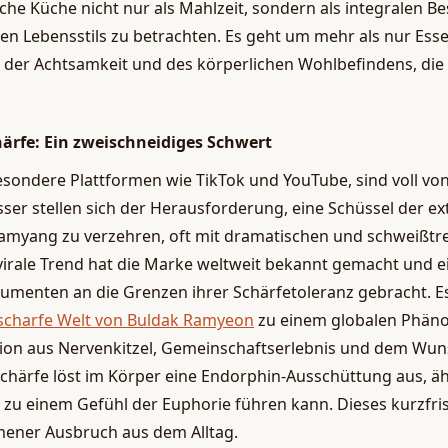
sche Küche nicht nur als Mahlzeit, sondern als integralen Be
en Lebensstils zu betrachten. Es geht um mehr als nur Esse
 der Achtsamkeit und des körperlichen Wohlbefindens, die
ärfe: Ein zweischneidiges Schwert
esondere Plattformen wie TikTok und YouTube, sind voll von
sser stellen sich der Herausforderung, eine Schüssel der e
amyang zu verzehren, oft mit dramatischen und schweißtr
virale Trend hat die Marke weltweit bekannt gemacht und e
menten an die Grenzen ihrer Schärfetoleranz gebracht. Es 
 scharfe Welt von Buldak Ramyeon
zu einem globalen Phäno
tion aus Nervenkitzel, Gemeinschaftserlebnis und dem Wuns
chärfe löst im Körper eine Endorphin-Ausschüttung aus, äh
 zu einem Gefühl der Euphorie führen kann. Dieses kurzfri
mmener Ausbruch aus dem Alltag.