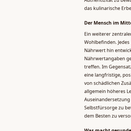
Authentizität zu bew
das kulinarische Erb
Der Mensch im Mitt
Ein weiterer zentral
Wohlbefinden. Jedes 
Nährwert hin entwick
Nährwertangaben geb
treffen. Im Gegensat
eine langfristige, p
von schädlichen Zusä
allgemein höheres L
Auseinandersetzung m
Selbstfürsorge zu be
dem Besten zu versor
Was macht gesunde 