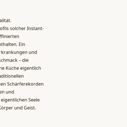
lität.
ls solcher Instant-
ffinierten
thalten. Ein
erkrankungen und
schmack – die
he Küche eigentlich
aditionellen
euen Schärferekorden
len und
 eigentlichen Seele
örper und Geist.