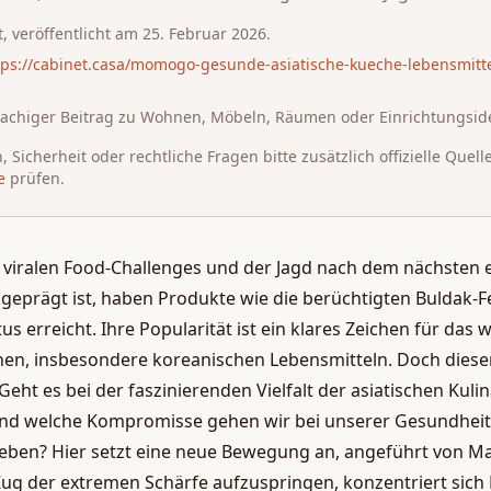
t
, veröffentlicht am
25. Februar 2026
.
tps://cabinet.casa/momogo-gesunde-asiatische-kueche-lebensmittel
rachiger Beitrag zu Wohnen, Möbeln, Räumen oder Einrichtungsid
 Sicherheit oder rechtliche Fragen bitte zusätzlich offizielle Quell
e
prüfen.
on viralen Food-Challenges und der Jagd nach dem nächsten
geprägt ist, haben Produkte wie die berüchtigten Buldak-
tus erreicht. Ihre Popularität ist ein klares Zeichen für da
chen, insbesondere koreanischen Lebensmitteln. Doch diese
Geht es bei der faszinierenden Vielfalt der asiatischen Kuli
nd welche Kompromisse gehen wir bei unserer Gesundheit 
rleben? Hier setzt eine neue Bewegung an, angeführt von 
Zug der extremen Schärfe aufzuspringen, konzentriert sic