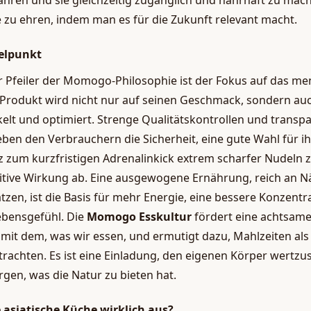
ahren und sie gleichzeitig zugänglich und nahrhaft zu mac
e zu ehren, indem man es für die Zukunft relevant macht.
elpunkt
er Pfeiler der Momogo-Philosophie ist der Fokus auf das me
Produkt wird nicht nur auf seinen Geschmack, sondern auc
elt und optimiert. Strenge Qualitätskontrollen und transp
en den Verbrauchern die Sicherheit, eine gute Wahl für i
z zum kurzfristigen Adrenalinkick extrem scharfer Nudeln 
ositive Wirkung ab. Eine ausgewogene Ernährung, reich an N
tzen, ist die Basis für mehr Energie, eine bessere Konzentr
ebensgefühl. Die
Momogo Esskultur
fördert eine achtsam
it dem, was wir essen, und ermutigt dazu, Mahlzeiten als 
trachten. Es ist eine Einladung, den eigenen Körper wertzu
gen, was die Natur zu bieten hat.
asiatische Küche wirklich aus?