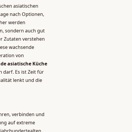
schen asiatischen
rage nach Optionen,
cher werden
n, sondern auch gut
der Zutaten verstehen
 Diese wachsende
eration von
de asiatische Küche
arf. Es ist Zeit für
alität lenkt und die
ähren, verbinden und
rung auf extreme
s jahrhundertealten