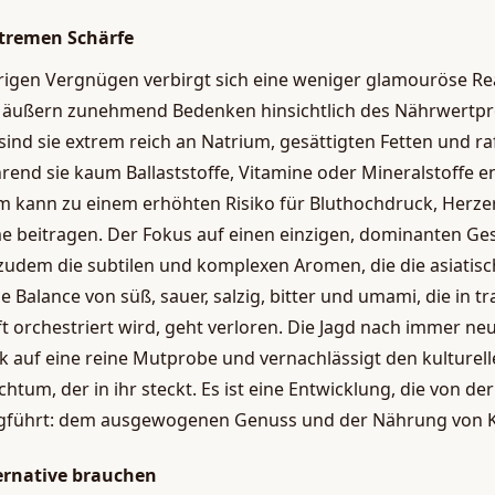
xtremen Schärfe
igen Vergnügen verbirgt sich eine weniger glamouröse Rea
äußern zunehmend Bedenken hinsichtlich des Nährwertprofi
sind sie extrem reich an Natrium, gesättigten Fetten und ra
end sie kaum Ballaststoffe, Vitamine oder Mineralstoffe en
 kann zu einem erhöhten Risiko für Bluthochdruck, Herz
e beitragen. Der Fokus auf einen einzigen, dominanten Ge
zudem die subtilen und komplexen Aromen, die die asiatisc
e Balance von süß, sauer, salzig, bitter und umami, die in tr
t orchestriert wird, geht verloren. Die Jagd nach immer n
rik auf eine reine Mutprobe und vernachlässigt den kulturel
htum, der in ihr steckt. Es ist eine Entwicklung, die von der
gführt: dem ausgewogenen Genuss und der Nährung von K
ernative brauchen