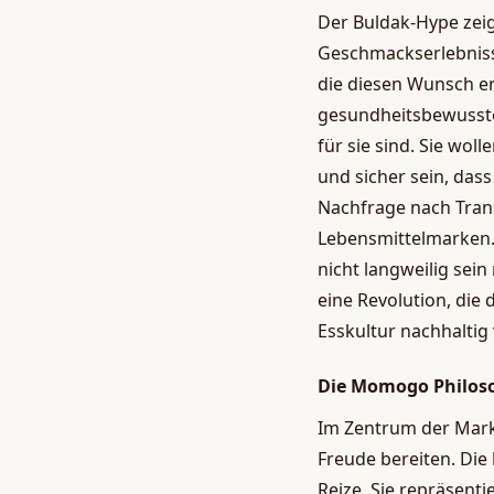
Der Buldak-Hype zeig
Geschmackserlebnisse
die diesen Wunsch e
gesundheitsbewusste
für sie sind. Sie wol
und sicher sein, das
Nachfrage nach Tran
Lebensmittelmarken. 
nicht langweilig sein
eine Revolution, die 
Esskultur nachhaltig
Die Momogo Philoso
Im Zentrum der Marke
Freude bereiten. Die
Reize. Sie repräsent