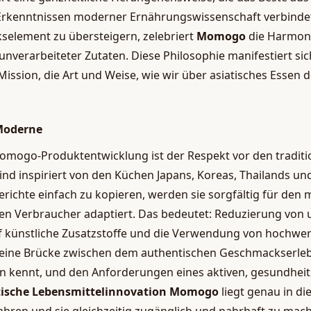
Erkenntnissen moderner Ernährungswissenschaft verbindet.
selement zu übersteigern, zelebriert
Momogo
die Harmon
, unverarbeiteter Zutaten. Diese Philosophie manifestiert si
Mission, die Art und Weise, wie wir über asiatisches Essen 
 Moderne
omogo-Produktentwicklung ist der Respekt vor den tradit
sind inspiriert von den Küchen Japans, Koreas, Thailands un
erichte einfach zu kopieren, werden sie sorgfältig für den
n Verbraucher adaptiert. Das bedeutet: Reduzierung von
uf künstliche Zusatzstoffe und die Verwendung von hochwer
t eine Brücke zwischen dem authentischen Geschmackserle
en kennt, und den Anforderungen eines aktiven, gesundheit
tische Lebensmittelinnovation Momogo
liegt genau in die