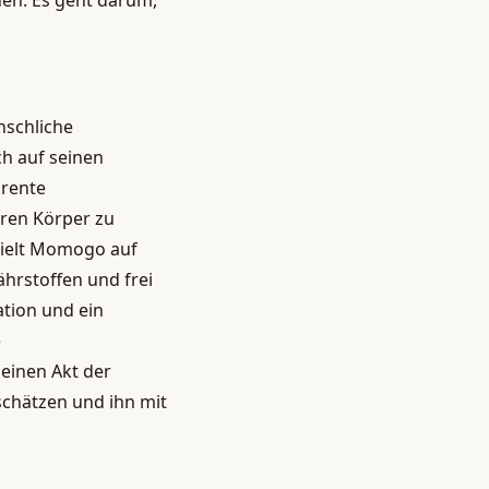
hen. Es geht darum,
nschliche
h auf seinen
arente
hren Körper zu
zielt Momogo auf
ährstoffen und frei
ation und ein
e
einen Akt der
schätzen und ihn mit