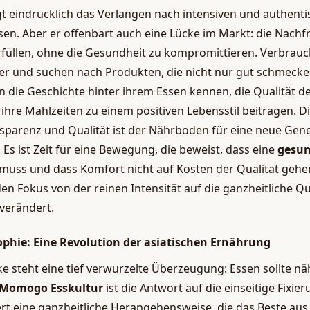
t eindrücklich das Verlangen nach intensiven und authenti
n. Aber er offenbart auch eine Lücke im Markt: die Nachf
rfüllen, ohne die Gesundheit zu kompromittieren. Verbrau
r und suchen nach Produkten, die nicht nur gut schmecke
len die Geschichte hinter ihrem Essen kennen, die Qualität 
s ihre Mahlzeiten zu einem positiven Lebensstil beitragen.
sparenz und Qualität ist der Nährboden für eine neue Gen
Es ist Zeit für eine Bewegung, die beweist, dass eine
gesun
 muss und dass Komfort nicht auf Kosten der Qualität gehen d
den Fokus von der reinen Intensität auf die ganzheitliche Qu
 verändert.
phie: Eine Revolution der asiatischen Ernährung
 steht eine tief verwurzelte Überzeugung: Essen sollte n
Momogo Esskultur
ist die Antwort auf die einseitige Fixie
iert eine ganzheitliche Herangehensweise, die das Beste au