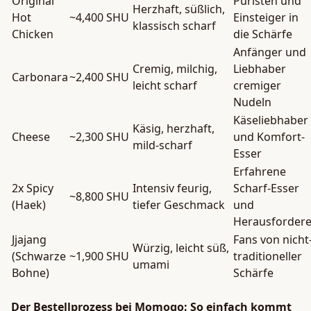
Original
Puristen und
Herzhaft, süßlich,
Hot
~4,400 SHU
Einsteiger in
klassisch scharf
Chicken
die Schärfe
Anfänger und
Cremig, milchig,
Liebhaber
Carbonara
~2,400 SHU
leicht scharf
cremiger
Nudeln
Käseliebhaber
Käsig, herzhaft,
Cheese
~2,300 SHU
und Komfort-
mild-scharf
Esser
Erfahrene
2x Spicy
Intensiv feurig,
Scharf-Esser
~8,800 SHU
(Haek)
tiefer Geschmack
und
Herausfordere
Jjajang
Fans von nicht
Würzig, leicht süß,
(Schwarze
~1,900 SHU
traditioneller
umami
Bohne)
Schärfe
Der Bestellprozess bei Momogo: So einfach kommt