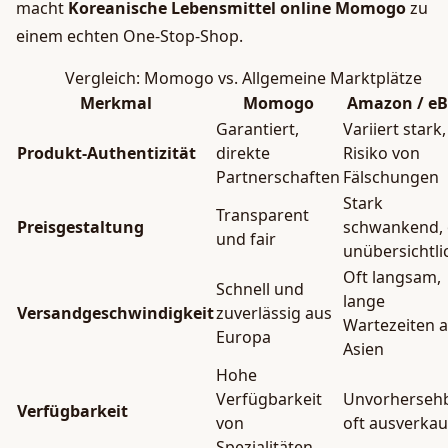
macht
Koreanische Lebensmittel online Momogo
zu
einem echten One-Stop-Shop.
Vergleich: Momogo vs. Allgemeine Marktplätze
Merkmal
Momogo
Amazon / e
Garantiert,
Variiert stark,
Produkt-Authentizität
direkte
Risiko von
Partnerschaften
Fälschungen
Stark
Transparent
Preisgestaltung
schwankend, 
und fair
unübersichtli
Oft langsam,
Schnell und
lange
Versandgeschwindigkeit
zuverlässig aus
Wartezeiten 
Europa
Asien
Hohe
Verfügbarkeit
Unvorhersehb
Verfügbarkeit
von
oft ausverkau
Spezialitäten